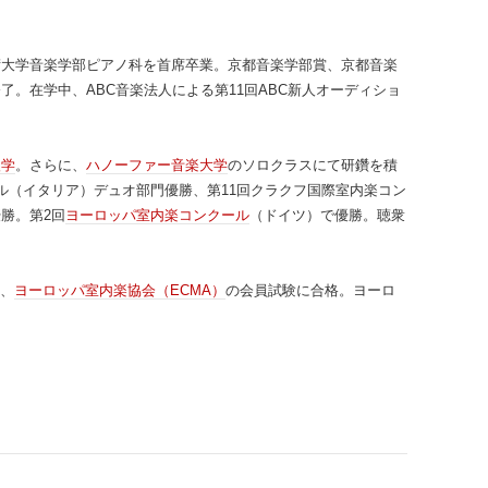
術大学音楽学部ピアノ科を首席卒業。京都音楽学部賞、京都音楽
。在学中、ABC音楽法人による第11回ABC新人オーディショ
入学
。さらに、
ハノーファー音楽大学
のソロクラスにて研鑽を積
ル（イタリア）デュオ部門優勝、第11回クラクフ国際室内楽コン
勝。第2回
ヨーロッパ室内楽コンクール
（ドイツ）で優勝。聴衆
る、
ヨーロッパ室内楽協会（ECMA）
の会員試験に合格。ヨーロ