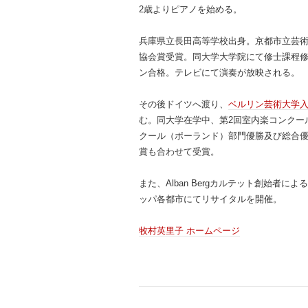
2歳よりピアノを始める。
兵庫県立長田高等学校出身。京都市立芸
協会賞受賞。同大学大学院にて修士課程修了
ン合格。テレビにて演奏が放映される。
その後ドイツへ渡り、
ベルリン芸術大学
む。同大学在学中、第2回室内楽コンクー
クール（ポーランド）部門優勝及び総合優
賞も合わせて受賞。
また、Alban Bergカルテット創始者によ
ッパ各都市にてリサイタルを開催。
牧村英里子 ホームページ