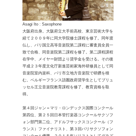
Asagi Ito : Saxophone
大阪府出身。大阪府立大手前高校、東京芸術大学を
経て２００９年に同大学院修士課程を修了。同年渡
仏し、パリ国立高等音楽院第二課程に審査員全員一
致で合格、同音楽院第二課程を修了。第二課程課程
在学中、メイヤー財団より奨学金を受ける。その後
平成２３年度文化庁新進芸術家海外研修員として同
音楽院室内楽科、パリ市立地方音楽院で研鑽を積
む。ベルギーフランス語圏政府奨学生としてブリュ
ッセル王立音楽院教育課程を修了、教育資格を取
得。
第４回ジャン＝マリ・ロンデックス国際コンクール
第四位、第２５回日本管打楽器コンクールサクソフ
ォン部門第二位、アドルフサックスコンクール（フ
ランス）ファイナリスト、第３回パリサクソフォン
コンクール優勝。２０１５年ソリストとしてグラズ