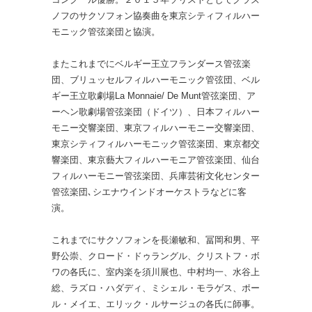
ノフのサクソフォン協奏曲を東京シティフィルハー
モニック管弦楽団と協演。
またこれまでにベルギー王立フランダース管弦楽
団、ブリュッセルフィルハーモニック管弦団、ベル
ギー王立歌劇場La Monnaie/ De Munt管弦楽団、ア
ーヘン歌劇場管弦楽団（ドイツ）、日本フィルハー
モニー交響楽団、東京フィルハーモニー交響楽団、
東京シティフィルハーモニック管弦楽団、東京都交
響楽団、東京藝大フィルハーモニア管弦楽団、仙台
フィルハーモニー管弦楽団、兵庫芸術文化センター
管弦楽団､シエナウインドオーケストラなどに客
演。
これまでにサクソフォンを長瀬敏和、冨岡和男、平
野公崇、クロード・ドゥラングル、クリストフ・ボ
ワの各氏に、室内楽を須川展也、中村均一、水谷上
総、ラズロ・ハダディ、ミシェル・モラゲス、ポー
ル・メイエ、エリック・ルサージュの各氏に師事。