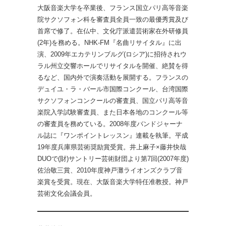
大阪音楽大学を卒業後、フランス国立パリ高等音楽
院サクソフォン科を審査員全員一致の最優秀賞及び
首席で修了。在仏中、文化庁派遣芸術家在外研修員
(2年)を務める。NHK-FM『名曲リサイタル』に出
演、2009年エカテリンブルグ(ロシア)に招待されウ
ラル州立交響ホールでリサイタルを開催、絶賛を得
るなど、国内外で演奏活動を展開する。フランスの
デュイユ・ラ・バール市国際コンクール、台湾国際
サクソフォンコンクールの審査員、国立パリ高等音
楽院入学試験審査員、また日本各地のコンクール等
の審査員を務めている。2008年度バンドジャーナ
ル誌に『ワンポイントレッスン』連載を執筆。平成
19年度兵庫県芸術奨励賞受賞。井上麻子×藤井快哉
DUOで(財)サントリー芸術財団より第7回(2007年度)
佐治敬三賞、2010年度神戸灘ライオンズクラブ音
楽賞を受賞。現在、大阪音楽大学特任准教授。神戸
芸術文化会議会員。