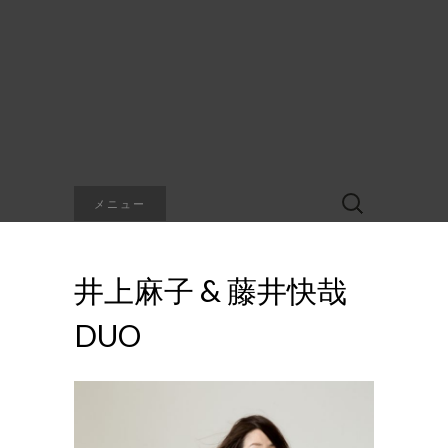
検
メニュー
索:
井上麻子 & 藤井快哉
DUO