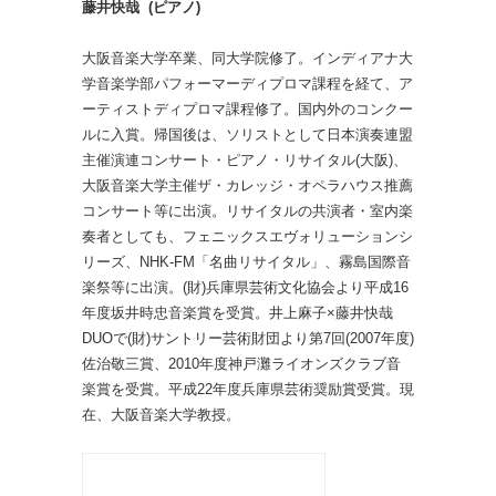
藤井快哉 (ピアノ)
大阪音楽大学卒業、同大学院修了。インディアナ大
学音楽学部パフォーマーディプロマ課程を経て、ア
ーティストディプロマ課程修了。国内外のコンクー
ルに入賞。帰国後は、ソリストとして日本演奏連盟
主催演連コンサート・ピアノ・リサイタル(大阪)、
大阪音楽大学主催ザ・カレッジ・オペラハウス推薦
コンサート等に出演。リサイタルの共演者・室内楽
奏者としても、フェニックスエヴォリューションシ
リーズ、NHK-FM「名曲リサイタル」、霧島国際音
楽祭等に出演。(財)兵庫県芸術文化協会より平成16
年度坂井時忠音楽賞を受賞。井上麻子×藤井快哉
DUOで(財)サントリー芸術財団より第7回(2007年度)
佐治敬三賞、2010年度神戸灘ライオンズクラブ音
楽賞を受賞。平成22年度兵庫県芸術奨励賞受賞。現
在、大阪音楽大学教授。