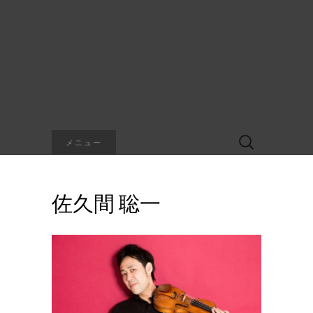
検
メニュー
索:
佐久間 聡一