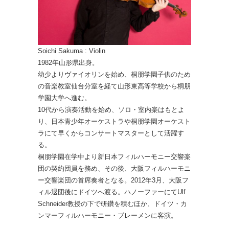
Soichi Sakuma : Violin
1982年山形県出身。
幼少よりヴァイオリンを始め、桐朋学園子供のため
の音楽教室仙台分室を経て山形東高等学校から桐朋
学園大学へ進む。
10代から演奏活動を始め、ソロ・室内楽はもとよ
り、日本青少年オーケストラや桐朋学園オーケスト
ラにて早くからコンサートマスターとして活躍す
る。
桐朋学園在学中より新日本フィルハーモニー交響楽
団の契約団員を務め、その後、大阪フィルハーモニ
ー交響楽団の首席奏者となる。2012年3月、大阪フ
ィル退団後にドイツへ渡る。ハノーファーにてUlf
Schneider教授の下で研鑽を積むほか、ドイツ・カ
ンマーフィルハーモニー・ブレーメンに客演。