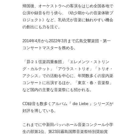
帰国後、オーケストラへの客演をはじめ全国各地で
公演や録音を行う傍ら、《幼少期からの音楽体験プ
ロジェクト》など、乳幼児が音楽に触れやすい機会
の創出にも力を注ぐ。
2014年4月から2022年3月まで広島交響楽団・第一
コンサートマスターを務める。
「昴２１弦楽四重奏団」「エレメンツ・ストリン
グ・カルテット」「アウラス・トリオ」「トリオ・
アクシス」での活動を中心に、年間数多くの室内楽
コンサートに出演するほか、「東京・春・音楽祭」
など国内の主要な音楽祭にも招かれる。
CD録音も数多くアルバム『 die Liebe 』シリーズが
好評を博している。
これまでに中新田バッハホール音楽コンクール小学
生の部第1位、第23回霧島国際音楽祭特別奨励賞